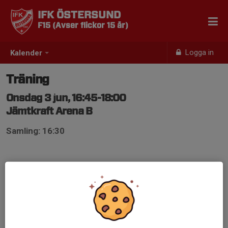
IFK ÖSTERSUND
F15 (Avser flickor 15 år)
Logga in
Kalender
Träning
Onsdag 3 jun, 16:45-18:00
Jämtkraft Arena B
Samling: 16:30