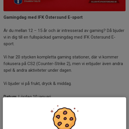
Gamingdag med IFK Östersund E-sport
Är du mellan 12 – 15 år och är intresserad av gaming? Då bjuder
vi in dig till en fullspäckad gamingdag med IFK Östersund E-
sport.
Vi har 20 stycken kompletta gaming stationer, där vi kommer
fokusera på CS2 (Counter-Strike 2), men vi erbjuder även andra
spel & andra aktiviteter under dagen.
Vi bjuder vi på frukt, dryck & middag.
Datum
: Lördag 10 januari
Tid
: 13:00-20:00
Plats
: Storgatan 34, mitt emot Texas Longhorn, Östersund.
Anmälan
görs
här
.