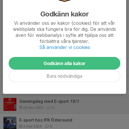
Hoppas vi ses!
/William och Jesper
Godkänn kakor
Dela nyhet
Vi använder oss av kakor (cookies) för att vår
webbplats ska fungera bra för dig. De används
även för webbanalys i syfte att hjälpa oss att
förbättra våra tjänster.
Så använder vi cookies
Tidigare nyheter
Godkänn alla kakor
Påsklov
2 apr, 08:20
0
Bara nödvändiga
Sportlov
2 mar, 19:19
0
Gamingdag med E-sport 10/1
28 dec 2025
0
E-sport hos IFK Östersund
3 mar 2024
0