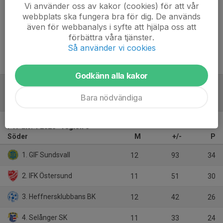
Vi använder oss av kakor (cookies) för att vår
webbplats ska fungera bra för dig. De används
Inget referat skrivet
även för webbanalys i syfte att hjälpa oss att
förbättra våra tjänster.
Så använder vi cookies
Godkänn alla kakor
Bara nödvändiga
Tabell
F17 div. 1 2026 - region 6 -
Söder
M
+/-
P
1. GIF Sundsvall
12
93
34
2. IFK Östersund
11
51
30
3. Heffnersklubbans BK
12
42
26
4. Selånger SK
11
33
24