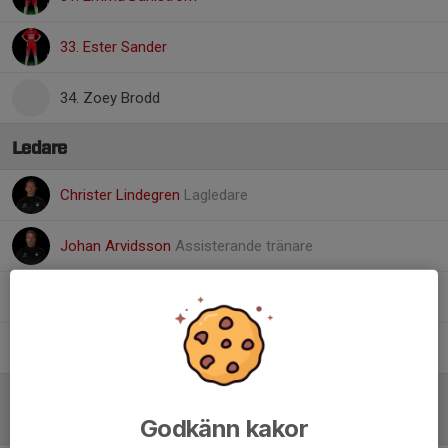
33. Ester Sander
34. Zoey Brodd
Ledare
Christer Lindegren
Lagledare
Johan Arvidsson
Assisterande tränare
Marie Arvidsson
Fystränare
Olle Lindroth
Målvaktstränare
Godkänn kakor
Referat