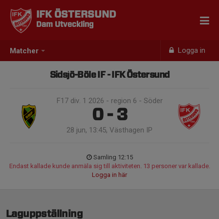
IFK ÖSTERSUND
Dam Utveckling
Logga in
Matcher
Sidsjö-Böle IF - IFK Östersund
F17 div. 1 2026 - region 6 - Söder
0 - 3
28 jun, 13:45, Västhagen IP
Samling 12:15
Endast kallade kunde anmäla sig till aktiviteten. 13 personer var kallade.
Logga in här
Laguppställning