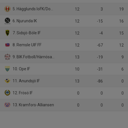
5. Hägglunds IoFK/Domsjö IF
12
3
19
6. Njurunda IK
12
-15
16
7. Sidsjö-Böle IF
12
-4
15
8. Remsle UIF FF
12
-67
12
9. BIK Fotboll/Härnösands SK
13
-19
9
10. Ope IF
10
-31
6
11. Anundsjö IF
13
-86
0
12. Frösö IF
0
0
0
13. Kramfors-Alliansen
0
0
0