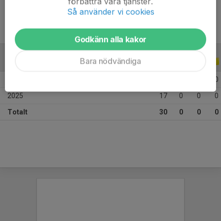
förbättra våra tjänster.
Så använder vi cookies
Godkänn alla kakor
Bara nödvändiga
ALLA SERIER
ALLA ÅR
2026
13
0
0
0
2025
17
0
0
0
Totalt
30
0
0
0