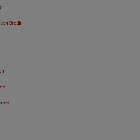
s
sson Brodin
en
röm
tröm