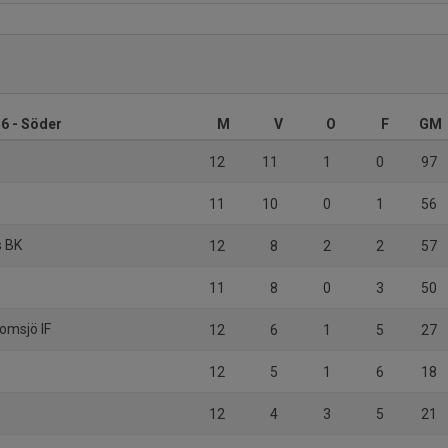
 6 - Söder
M
V
O
F
GM
12
11
1
0
97
11
10
0
1
56
s BK
12
8
2
2
57
11
8
0
3
50
omsjö IF
12
6
1
5
27
12
5
1
6
18
12
4
3
5
21