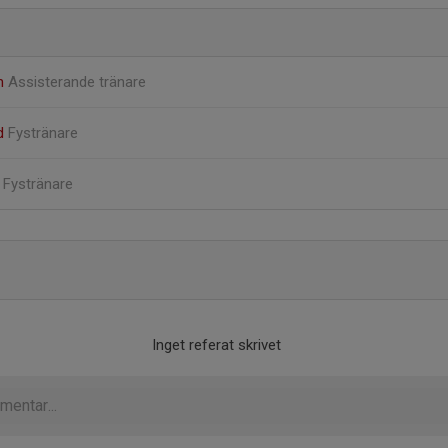
on
Assisterande tränare
nd
Fystränare
n
Fystränare
Inget referat skrivet