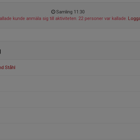
Samling 11:30
llade kunde anmäla sig till aktiviteten. 22 personer var kallade.
Logga
g
nd Ståhl