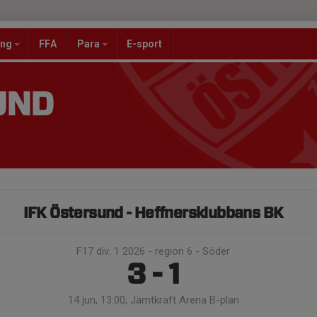
ang
FFA
Para
E-sport
UND
IFK Östersund - Heffnersklubbans BK
F17 div. 1 2026 - region 6 - Söder
3 - 1
14 jun, 13:00, Jämtkraft Arena B-plan