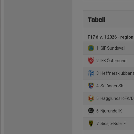
Tabell
F17 div. 1 2026 - region
1. GIF Sundsvall
2. IFK Östersund
3. Heffnersklubban
4. Selånger SK
5. Hägglunds IoFK/D
6. Njurunda IK
7. Sidsjö-Böle IF