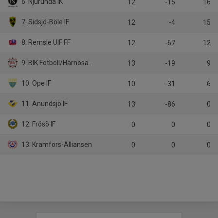
6. Njurunda IK
12
-15
16
7. Sidsjö-Böle IF
12
-4
15
8. Remsle UIF FF
12
-67
12
9. BIK Fotboll/Härnösands SK
13
-19
9
10. Ope IF
10
-31
6
11. Anundsjö IF
13
-86
0
12. Frösö IF
0
0
0
13. Kramfors-Alliansen
0
0
0