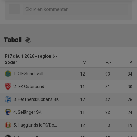
Tabell
F17 div. 1 2026 - region 6 -
Söder
M
+/-
P
1. GIF Sundsvall
12
93
34
2. IFK Östersund
11
51
30
3. Heffnersklubbans BK
12
42
26
4. Selånger SK
11
33
24
5. Hägglunds IoFK/Domsjö IF
12
3
19