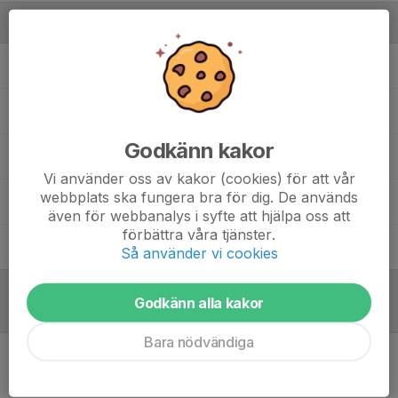
Ledare
Christer Lindegren
Lagledare
Frida Grinneby
Fysioterapeut
Godkänn kakor
Johan Arvidsson
Assisterande tränare
Vi använder oss av kakor (cookies) för att vår
webbplats ska fungera bra för dig. De används
Olle Lindroth
Målvaktstränare
även för webbanalys i syfte att hjälpa oss att
förbättra våra tjänster.
Sebastian Lundbäck
Huvudtränare
Så använder vi cookies
Godkänn alla kakor
Referat
Bara nödvändiga
Inget referat skrivet