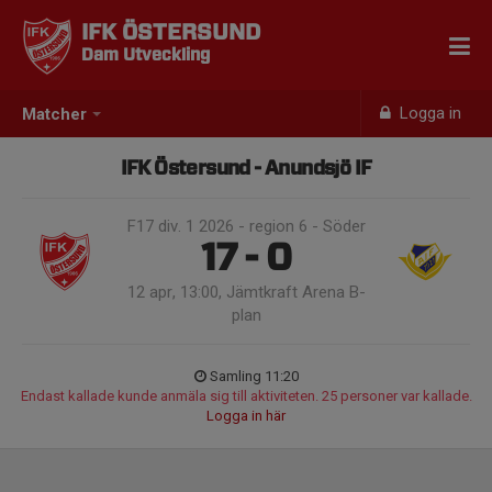
IFK ÖSTERSUND
Dam Utveckling
Logga in
Matcher
IFK Östersund - Anundsjö IF
F17 div. 1 2026 - region 6 - Söder
17 - 0
12 apr, 13:00, Jämtkraft Arena B-
plan
Samling 11:20
Endast kallade kunde anmäla sig till aktiviteten. 25 personer var kallade.
Logga in här