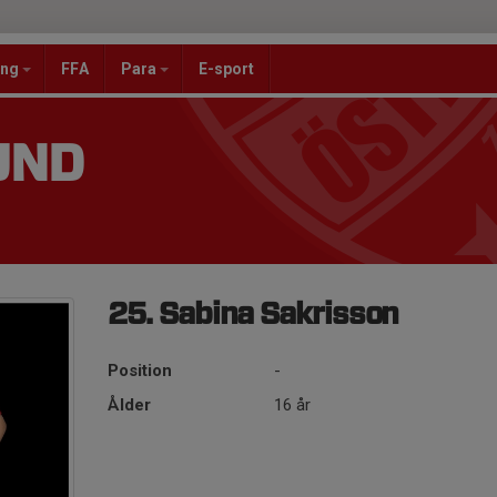
ang
FFA
Para
E-sport
UND
25. Sabina Sakrisson
Position
-
Ålder
16 år