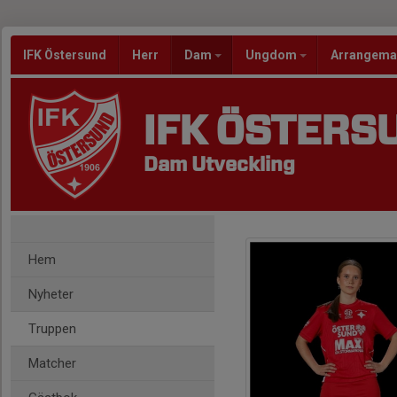
IFK Östersund
Herr
Dam
Ungdom
Arrangem
IFK ÖSTERS
Dam Utveckling
Hem
Nyheter
Truppen
Matcher