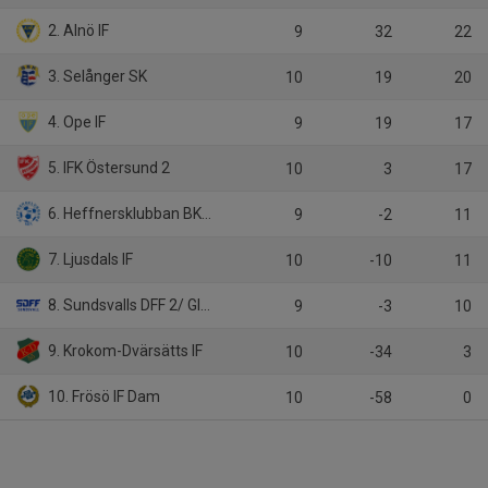
2. Alnö IF
9
32
22
3. Selånger SK
10
19
20
4. Ope IF
9
19
17
5. IFK Östersund 2
10
3
17
6. Heffnersklubban BK 2
9
-2
11
7. Ljusdals IF
10
-10
11
8. Sundsvalls DFF 2/ GIF Sundsvall
9
-3
10
9. Krokom-Dvärsätts IF
10
-34
3
10. Frösö IF Dam
10
-58
0