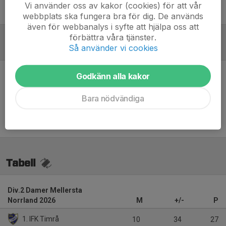
Vi använder oss av kakor (cookies) för att vår
Sebastian Lundbäck
Huvudtränare
webbplats ska fungera bra för dig. De används
även för webbanalys i syfte att hjälpa oss att
förbättra våra tjänster.
Så använder vi cookies
Referat
Godkänn alla kakor
Inget referat skrivet
Bara nödvändiga
Tabell
Div.2 Damer Mellersta
Norrland 2026
M
+/-
P
1. IFK Timrå
10
34
27