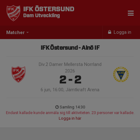
IFK ÖSTERSUND
Dam Utveckling
Logga in
Matcher
IFK Östersund - Alnö IF
Div.2 Damer Mellersta Norrland
2026
2 - 2
6 jun, 16:00, Jämtkraft Arena
Samling 14:30
Endast kallade kunde anmäla sig till aktiviteten. 23 personer var kallade.
Logga in här