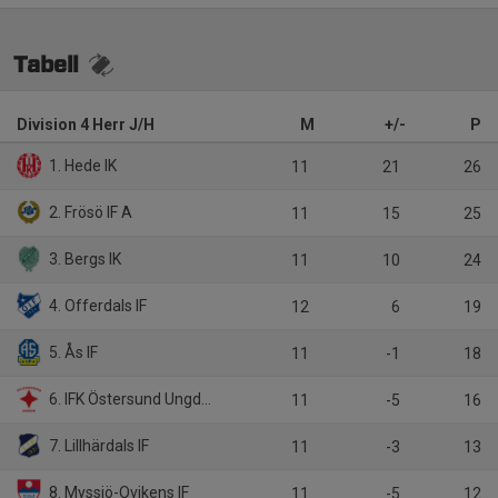
Tabell
Division 4 Herr J/H
M
+/-
P
1. Hede IK
11
21
26
2. Frösö IF A
11
15
25
3. Bergs IK
11
10
24
4. Offerdals IF
12
6
19
5. Ås IF
11
-1
18
6. IFK Östersund Ungdom
11
-5
16
7. Lillhärdals IF
11
-3
13
8. Myssjö-Ovikens IF
11
-5
12