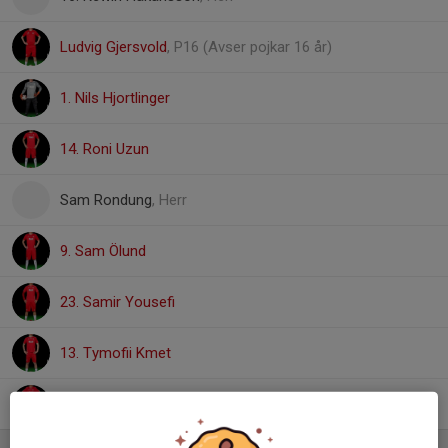
Ludvig Gjersvold
, P16 (Avser pojkar 16 år)
1. Nils Hjortlinger
14. Roni Uzun
Sam Rondung
, Herr
9. Sam Ölund
23. Samir Yousefi
13. Tymofii Kmet
4. William Pettersson