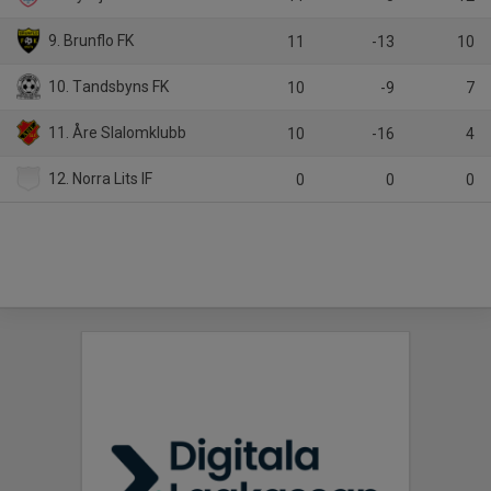
9. Brunflo FK
11
-13
10
10. Tandsbyns FK
10
-9
7
11. Åre Slalomklubb
10
-16
4
12. Norra Lits IF
0
0
0