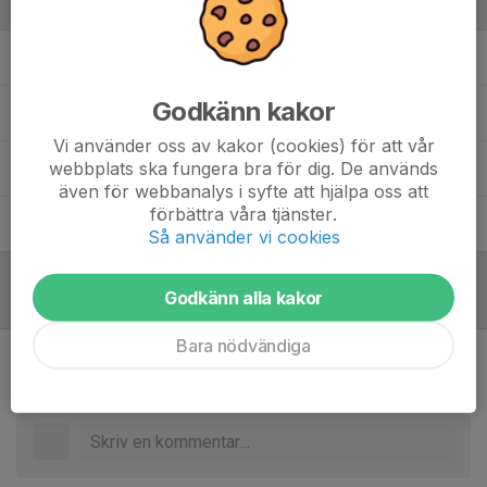
Ledare
Albin Andersson
Assisterande tränare
Godkänn kakor
Gustav Norin
Målvaktstränare
Vi använder oss av kakor (cookies) för att vår
webbplats ska fungera bra för dig. De används
Linus Strängby
Tränare
även för webbanalys i syfte att hjälpa oss att
förbättra våra tjänster.
Peter Vikner
Tränare
Så använder vi cookies
Godkänn alla kakor
Referat
Bara nödvändiga
Inget referat skrivet