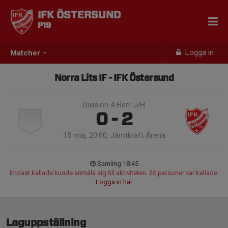
IFK ÖSTERSUND
P19
Logga in
Matcher
Norra Lits IF - IFK Östersund
Division 4 Herr J/H
0 - 2
15 maj, 20:00, Jämtkraft Arena
Samling 18:45
Endast kallade kunde anmäla sig till aktiviteten. 20 personer var kallade.
Logga in här
Laguppställning