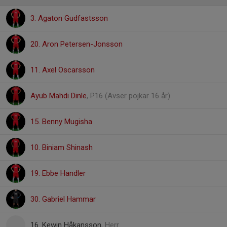
3. Agaton Gudfastsson
20. Aron Petersen-Jonsson
11. Axel Oscarsson
Ayub Mahdi Dinle
, P16 (Avser pojkar 16 år)
15. Benny Mugisha
10. Biniam Shinash
19. Ebbe Handler
30. Gabriel Hammar
16. Kewin Håkansson
, Herr