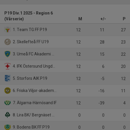
P19 Div.1 2025 - Region 6
(Vårserie)
M
+/-
P
1. Team TG FF P19
12
11
27
2. Skellefteå FF U19
12
28
23
3. Umeå FC Akademi P19
12
15
22
4. IFK Östersund Ungdom U 19
12
6
20
5. Storfors AIK P19
12
-5
12
6. Friska Viljor-akademi FC P19
12
-16
11
7. Älgarna-Härnösand IF
12
-39
4
8. Lira BK/ Bergnäset AIK
0
0
0
9. Bodens BK FF P19
0
0
0