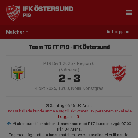
IFK ÖSTERSUND
P19
Logga in
Matcher
Team TG FF P19 - IFK Östersund
P19 Div.1 2025 - Region 6
(Vårserie)
2 - 3
4 okt 2025, 13:00, Nolia Konstgräs
Samling 06:45, JK Arena
Endast kallade kunde anmäla sig till aktiviteten. 12 personer var kallade.
Logga in här
Vi åker buss till matchen tillsammans med F17, bussen avgår 07:00
från JK Arena.
Tag med något att äta innan matchen, tex pastasallad eller liknande.