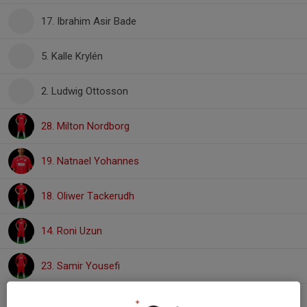
17. Ibrahim Asir Bade
5. Kalle Krylén
2. Ludwig Ottosson
28. Milton Nordborg
19. Natnael Yohannes
18. Oliwer Tackerudh
14. Roni Uzun
23. Samir Yousefi
4. William Pettersson