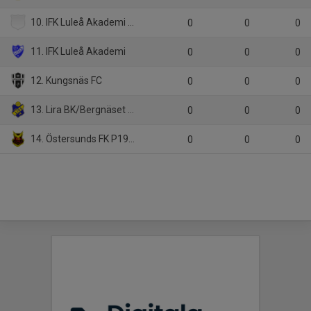
10. IFK Luleå Akademi P19
0
0
0
11. IFK Luleå Akademi
0
0
0
12. Kungsnäs FC
0
0
0
13. Lira BK/Bergnäset AIK
0
0
0
14. Östersunds FK P19 2025
0
0
0