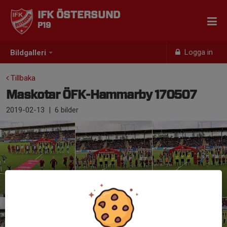
IFK ÖSTERSUND
P19
Logga in
Bildgalleri
Tillbaka
Maskotar ÖFK-Hammarby 170507
2019-02-13
|
6 bilder