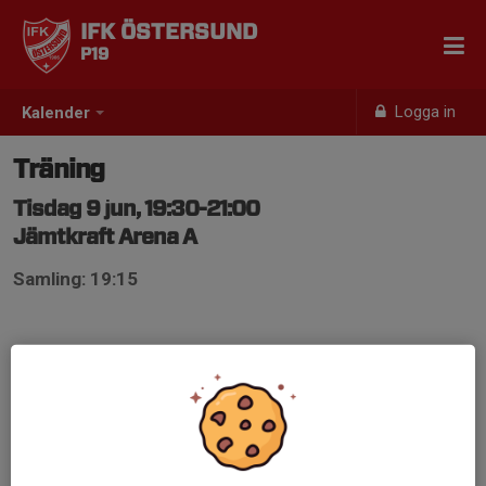
IFK ÖSTERSUND
P19
Logga in
Kalender
Träning
Tisdag 9 jun, 19:30-21:00
Jämtkraft Arena A
Samling: 19:15