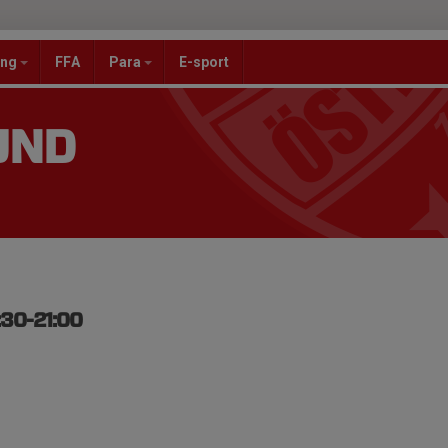
ang
FFA
Para
E-sport
UND
:30-21:00