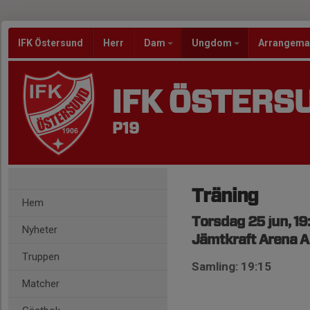
IFK Östersund
Herr
Dam
Ungdom
Arrangem
IFK ÖSTERS
P19
Träning
Hem
Torsdag 25 jun, 19
Nyheter
Jämtkraft Arena A
Truppen
Samling: 19:15
Matcher