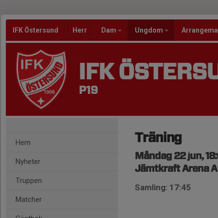
IFK Östersund
Herr
Dam
Ungdom
Arrangem
IFK ÖSTERS
P19
Träning
Hem
Måndag 22 jun, 18
Nyheter
Jämtkraft Arena A
Truppen
Samling: 17:45
Matcher