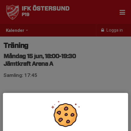
IFK ÖSTERSUND
P19
Logga in
Kalender
Träning
Måndag 15 jun, 18:00-19:30
Jämtkraft Arena A
Samling: 17:45