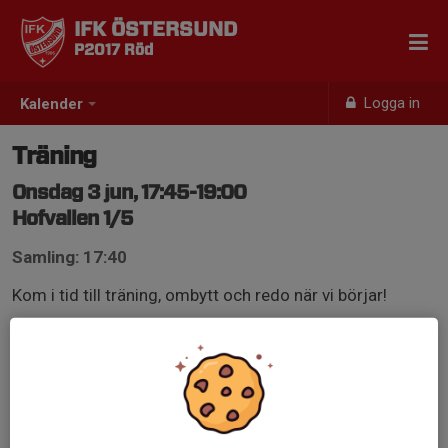
IFK ÖSTERSUND
P2017 Röd
Logga in
Kalender
Träning
Onsdag 3 jun, 17:45-19:00
Hofvallen 1/5
Samling: 17:40
Kom i tid till träning, ombytt och redo när vi börjar!
Vattenflaska
Fotbollsskor och benskydd
Kläder efter väder