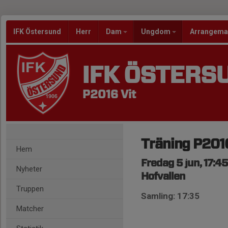
IFK Östersund
Herr
Dam
Ungdom
Arrangem
IFK ÖSTERS
P2016 Vit
Träning P201
Hem
Fredag 5 jun, 17:4
Nyheter
Hofvallen
Truppen
Samling: 17:35
Matcher