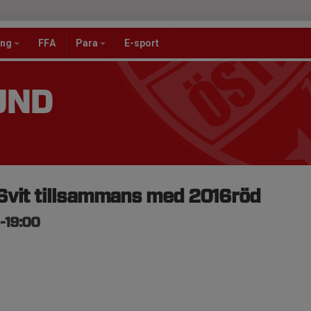
ang
FFA
Para
E-sport
UND
6vit tillsammans med 2016röd
5-19:00