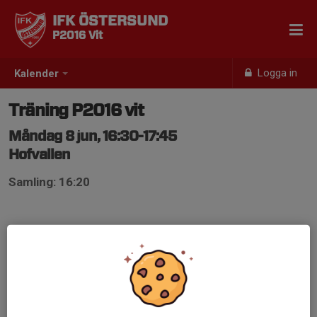
IFK ÖSTERSUND
P2016 Vit
Logga in
Kalender
Träning P2016 vit
Måndag 8 jun, 16:30-17:45
Hofvallen
Samling: 16:20