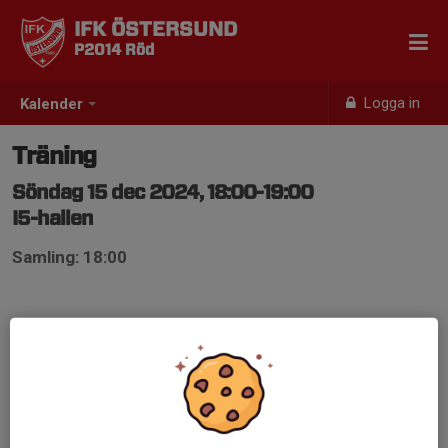
IFK ÖSTERSUND
P2014 Röd
Logga in
Kalender
Träning
Söndag 15 dec 2024, 18:00-19:00
I5-hallen
Samling: 18:00