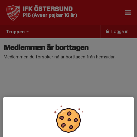
IFK ÖSTERSUND
P16 (Avser pojkar 16 år)
Logga in
Truppen
Medlemmen är borttagen
Medlemmen du försöker nå är borttagen från hemsidan.