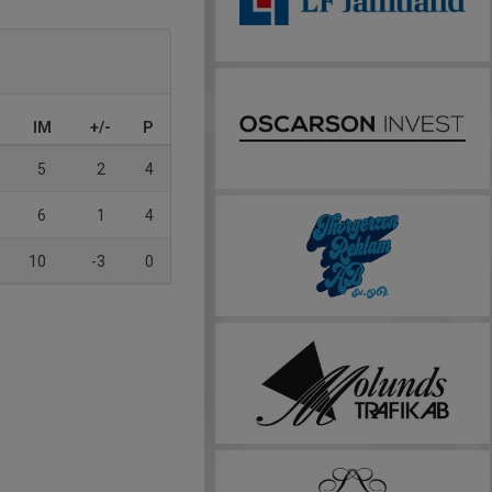
IM
+/-
P
5
2
4
6
1
4
10
-3
0