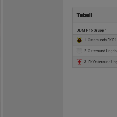
Tabell
UDM P16 Grupp 1
1. Östersunds FK P
2. Öztersund Ungdo
3. IFK Östersund U