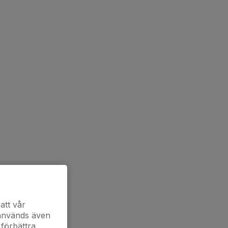
att vår
 används även
 förbättra