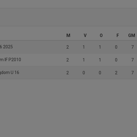
M
V
O
F
GM
16 2025
2
1
1
0
7
m IF P2010
2
1
1
0
7
ngdom U 16
2
0
0
2
7