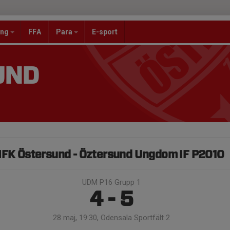
ang
FFA
Para
E-sport
UND
IFK Östersund - Öztersund Ungdom IF P2010
UDM P16 Grupp 1
4 - 5
28 maj, 19:30, Odensala Sportfält 2