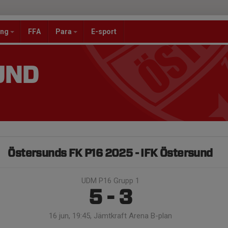
ang
FFA
Para
E-sport
UND
Östersunds FK P16 2025 - IFK Östersund
UDM P16 Grupp 1
5 - 3
16 jun, 19:45, Jämtkraft Arena B-plan