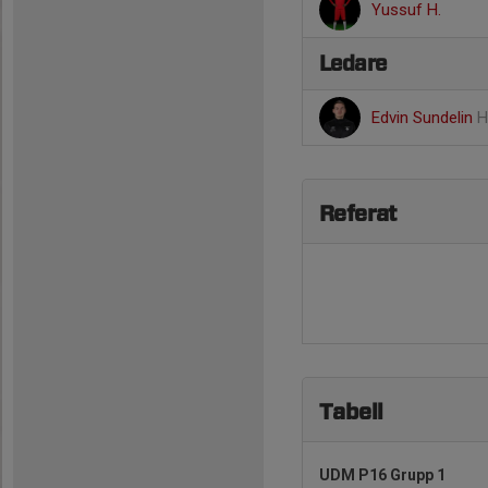
Yussuf H.
Ledare
Edvin Sundelin
H
Referat
Tabell
UDM P16 Grupp 1