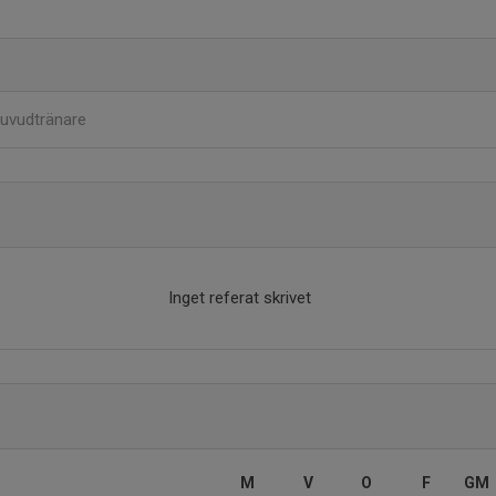
uvudtränare
Inget referat skrivet
M
V
O
F
GM