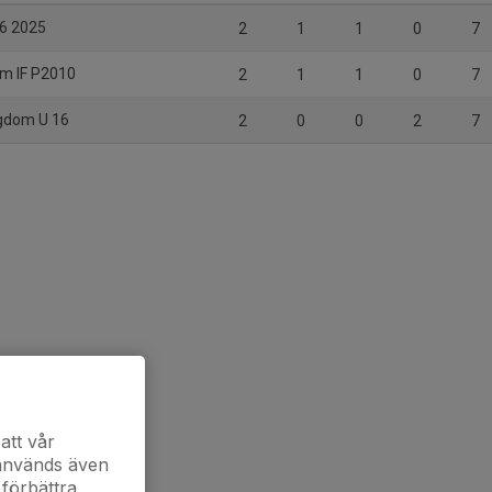
16 2025
2
1
1
0
7
m IF P2010
2
1
1
0
7
ngdom U 16
2
0
0
2
7
att vår
 används även
 förbättra