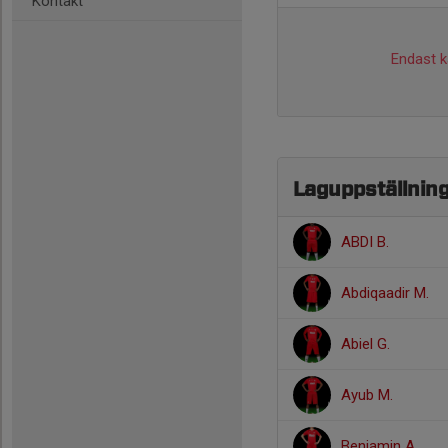
Kontakt
Endast ka
Laguppställnin
ABDI B.
Abdiqaadir M.
Abiel G.
Ayub M.
Benjamin A.