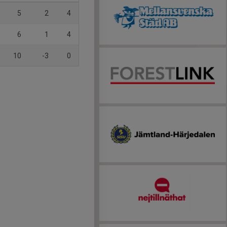
5
2
4
6
1
4
10
-3
0