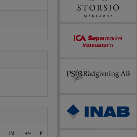
IM
+/-
P