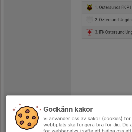
1. Östersunds FK P
2. Öztersund Ungdo
3. IFK Östersund U
Godkänn kakor
Vi använder oss av kakor (cookies) för 
webbplats ska fungera bra för dig. De
för webbanalys i syfte att hjälpa oss att