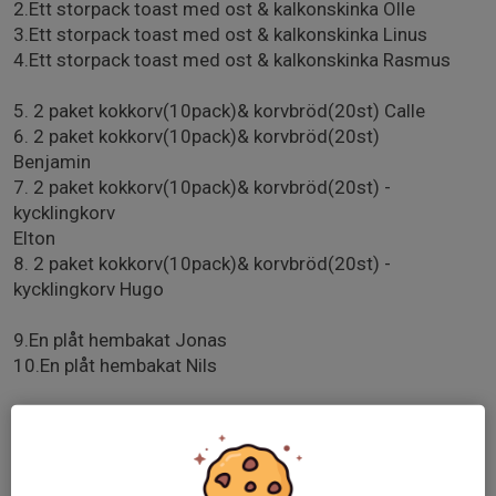
2.Ett storpack toast med ost & kalkonskinka Olle
3.Ett storpack toast med ost & kalkonskinka Linus
4.Ett storpack toast med ost & kalkonskinka Rasmus
5. 2 paket kokkorv(10pack)& korvbröd(20st) Calle
6. 2 paket kokkorv(10pack)& korvbröd(20st)
Benjamin
7. 2 paket kokkorv(10pack)& korvbröd(20st) -
kycklingkorv
Elton
8. 2 paket kokkorv(10pack)& korvbröd(20st) -
kycklingkorv Hugo
9.En plåt hembakat Jonas
10.En plåt hembakat Nils
11.Kaffepaket - bryggkaffe Sigge
12.Kaffepaket - bryggkaffe Ludvik
13 & 14 Kaffepaket - bryggkaffe Stellan