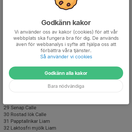
15.Storpack muggar (50-100st) Hugo
16.Storpack muggar (50-100st)Oscar
17.Storpack muggar (50-100st)Edgar
Godkänn kakor
Vi använder oss av kakor (cookies) för att vår
18.3st 3-pack festisar Sigge
webbplats ska fungera bra för dig. De används
19.3st 3-pack festisar Ludvik
även för webbanalys i syfte att hjälpa oss att
20.3st 3-pack festisar Elton
förbättra våra tjänster.
21.Jobba i fiket 8:30-10:30 (Ludvik)
Så använder vi cookies
22.Jobba i fiket 10:30-12:30 (Sigge)
23.Jobba i fiket 12:30-14:30 (Oscar)
Godkänn alla kakor
24 3st 3-pack festisar Esey O
25 3st 3-pack festisar Esey O
Bara nödvändiga
26 hembakat Yasin
27 2st storpack servetter
28 Ketchup Calle
29 Senap Calle
30 Rostad lök Calle
31 Papptallrikar Liam
32 Laktosfri mjölk Liam