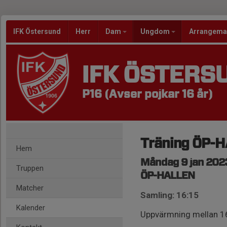
IFK Östersund
Herr
Dam
Ungdom
Arrangem
IFK ÖSTERS
P16 (Avser pojkar 16 år)
Träning ÖP-
Hem
Måndag 9 jan 2023
Truppen
ÖP-HALLEN
Matcher
Samling: 16:15
Kalender
Uppvärmning mellan 