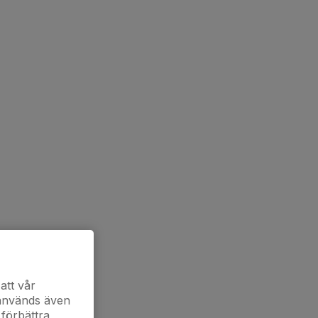
att vår
 används även
 förbättra