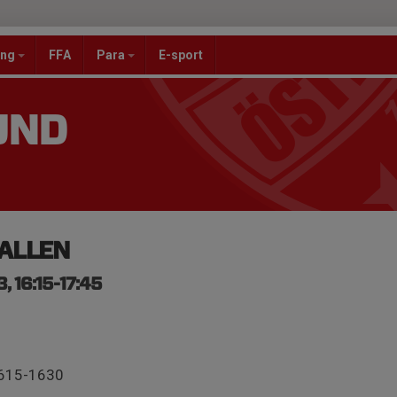
ang
FFA
Para
E-sport
UND
HALLEN
, 16:15-17:45
1615-1630