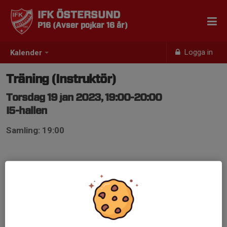
IFK ÖSTERSUND
P16 (Avser pojkar 16 år)
Logga in
Kalender
Träning (Instruktör)
Torsdag 19 jan 2023, 19:00-20:00
I5-hallen
Samling: 19:00