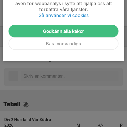
även för webbanalys i syfte att hjälpa oss att
Chidi Omeje
Assisterande tränare
förbättra våra tjänster.
Så använder vi cookies
Tomas Stridh
Assisterande tränare
Godkänn alla kakor
Referat
Bara nödvändiga
Inget referat skrivet
Tabell
Div 2 Norrland Vår Södra
2026
M
+/-
P