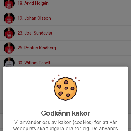
18. Arvid Holgén
19. Johan Olsson
23. Joel Sundqvist
26. Pontus Kindberg
30. William Espell
49. Joar Brounéus
Dante Eriksson
Ledare
Godkänn kakor
Anders Sköldqvist
Materialförvaltare
Vi använder oss av kakor (cookies) för att vår
webbplats ska fungera bra för dig. De används