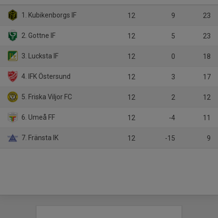
1. Kubikenborgs IF
12
9
23
2. Gottne IF
12
5
23
3. Lucksta IF
12
0
18
4. IFK Östersund
12
3
17
5. Friska Viljor FC
12
2
12
6. Umeå FF
12
-4
11
7. Fränsta IK
12
-15
9