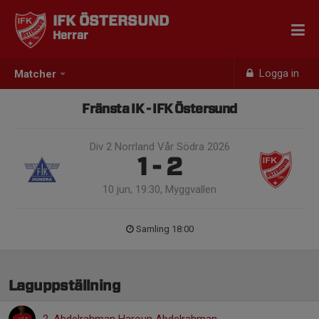
IFK ÖSTERSUND
Herrar
Logga in
Matcher
Fränsta IK - IFK Östersund
Div 2 Norrland Vår Södra 2026
1 - 2
10 jun, 19:30, Myggvallen
Samling 18:00
Laguppställning