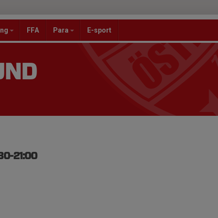
ang
FFA
Para
E-sport
UND
:30-21:00