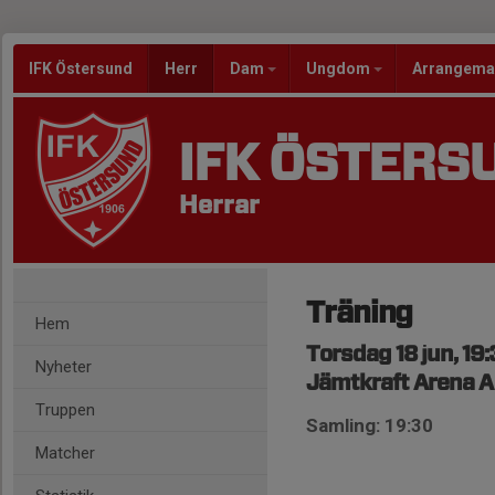
IFK Östersund
Herr
Dam
Ungdom
Arrangem
IFK ÖSTERS
Herrar
Träning
Hem
Torsdag 18 jun, 19
Nyheter
Jämtkraft Arena A
Truppen
Samling: 19:30
Matcher