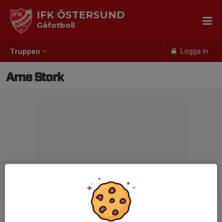
IFK ÖSTERSUND
Gåfotboll
Logga in
Truppen
Arne Stork
Position
-