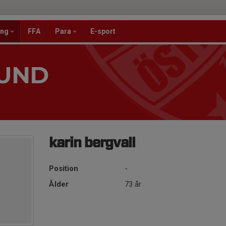
ang
FFA
Para
E-sport
SUND
karin bergvall
Position
-
Ålder
73 år