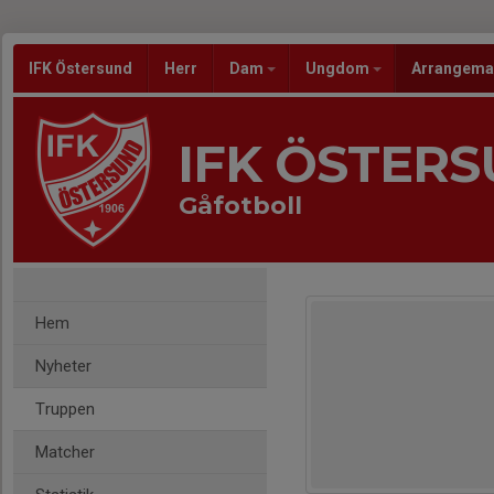
IFK Östersund
Herr
Dam
Ungdom
Arrangem
IFK ÖSTER
Gåfotboll
Hem
Nyheter
Truppen
Matcher