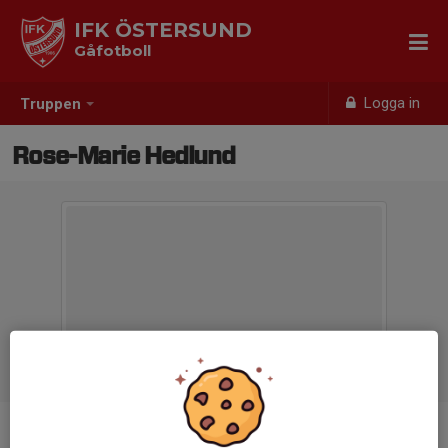
IFK ÖSTERSUND
Gåfotboll
Logga in
Truppen
Rose-Marie Hedlund
Position
-