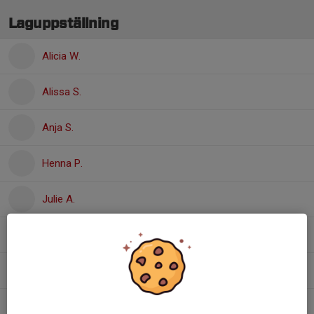
Laguppställning
Alicia W.
Alissa S.
Anja S.
Henna P.
Julie A.
Julie S.
Lilly J.
Najomi W.