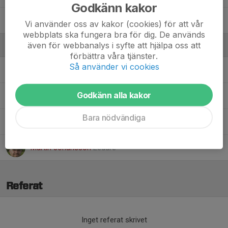
Godkänn kakor
Zoey E.
Vi använder oss av kakor (cookies) för att vår
webbplats ska fungera bra för dig. De används
även för webbanalys i syfte att hjälpa oss att
Ledare
förbättra våra tjänster.
Så använder vi cookies
Andreas Wassberg
Tränare
Godkänn alla kakor
David Adervall
Ledare
Bara nödvändiga
Isabelle Sundberg
Ledare
Martin Johansson
Ledare
Referat
Inget referat skrivet