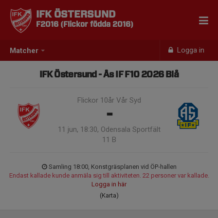
IFK ÖSTERSUND
F2016 (Flickor födda 2016)
Logga in
Matcher
IFK Östersund - Ås IF F10 2026 Blå
Flickor 10år Vår Syd
-
11 jun, 18:30, Odensala Sportfält
11 B
Samling 18:00, Konstgräsplanen vid ÖP-hallen
Endast kallade kunde anmäla sig till aktiviteten. 22 personer var kallade.
Logga in här
(Karta)