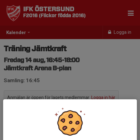
IFK ÖSTERSUND
F2016 (Flickor födda 2016)
Logga in
Kalender
Träning Jämtkraft
Fredag 14 aug, 16:45-18:00
Jämtkraft Arena B-plan
Samling: 16:45
Anmälan är öppen för lagets medlemmar.
Logga in här