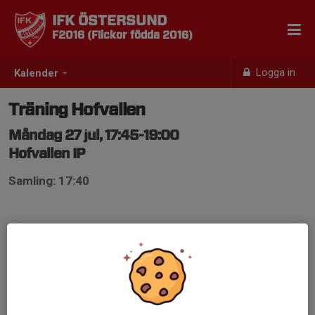
IFK ÖSTERSUND
F2016 (Flickor födda 2016)
Logga in
Kalender
Träning Hofvallen
Måndag 27 jul, 17:45-19:00
Hofvallen IP
Samling: 17:40