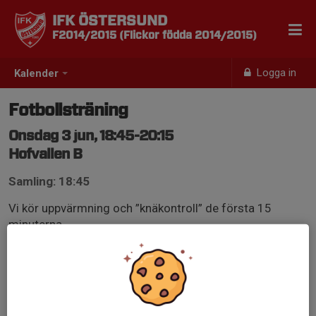
IFK ÖSTERSUND
F2014/2015 (Flickor födda 2014/2015)
Logga in
Kalender
Fotbollsträning
Onsdag 3 jun, 18:45-20:15
Hofvallen B
Samling: 18:45
Vi kör uppvärmning och ”knäkontroll” de första 15
minuterna.