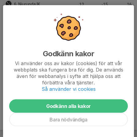
6. Njurunda IK
12
-15
16
7. Sidsjö-Böle IF
12
-4
15
8. Remsle UIF FF
12
-67
12
9. BIK Fotboll/Härnösands SK
13
-19
9
Godkänn kakor
10. Ope IF
10
-31
6
Vi använder oss av kakor (cookies) för att vår
11. Anundsjö IF
13
-86
0
webbplats ska fungera bra för dig. De används
även för webbanalys i syfte att hjälpa oss att
12. Frösö IF
0
0
0
förbättra våra tjänster.
Så använder vi cookies
13. Kramfors-Alliansen
0
0
0
Godkänn alla kakor
Bara nödvändiga