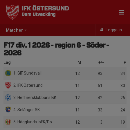
IFK ÖSTERSUND
Dam Utveckling
Logga in
Matcher
F17 div. 1 2026 - region 6 - Söder -
2026
Lag
M
+/-
P
1. GIF Sundsvall
12
93
34
2. IFK Östersund
11
51
30
3. Heffnersklubbans BK
12
42
26
4. Selånger SK
11
33
24
5. Hägglunds IoFK/Domsjö IF
12
3
19