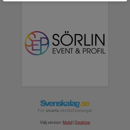
För
smarta
idrottsföreningar
Välj version:
Mobil
|
Desktop