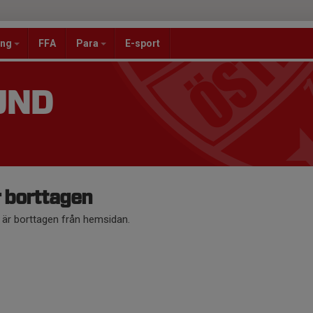
ang
FFA
Para
E-sport
UND
r borttagen
å är borttagen från hemsidan.