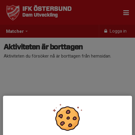
IFK ÖSTERSUND
Dam Utveckling
Logga in
Matcher
Aktiviteten är borttagen
Aktiviteten du försöker nå är borttagen från hemsidan.