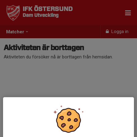
IFK ÖSTERSUND
Dam Utveckling
Logga in
Matcher
Aktiviteten är borttagen
Aktiviteten du försöker nå är borttagen från hemsidan.