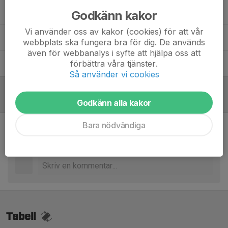
Christer Bengtsson
Lagledare
Godkänn kakor
Vi använder oss av kakor (cookies) för att vår
Marie Arvidsson
Fystränare
webbplats ska fungera bra för dig. De används
även för webbanalys i syfte att hjälpa oss att
förbättra våra tjänster.
Sebastian Lundbäck
Huvudtränare
Så använder vi cookies
Referat
Godkänn alla kakor
Bara nödvändiga
Inget skrivet
Tabell