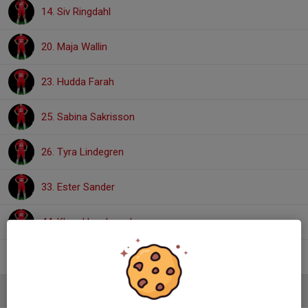
14. Siv Ringdahl
20. Maja Wallin
23. Hudda Farah
25. Sabina Sakrisson
26. Tyra Lindegren
33. Ester Sander
44. Klara Huczkowsky
99. Evelina Wallin
, F15 (Avser flickor 15 år)
Ledare