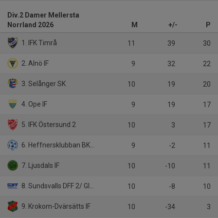
Div.2 Damer Mellersta
Norrland 2026
M
+/-
P
1. IFK Timrå
11
39
30
2. Alnö IF
9
32
22
3. Selånger SK
10
19
20
4. Ope IF
9
19
17
5. IFK Östersund 2
10
3
17
6. Heffnersklubban BK 2
9
-2
11
7. Ljusdals IF
10
-10
11
8. Sundsvalls DFF 2/ GIF Sundsvall
10
-8
10
9. Krokom-Dvärsätts IF
10
-34
3