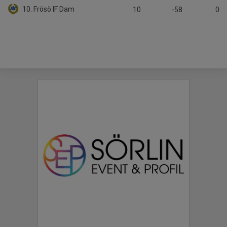
10. Frösö IF Dam
10
-58
0