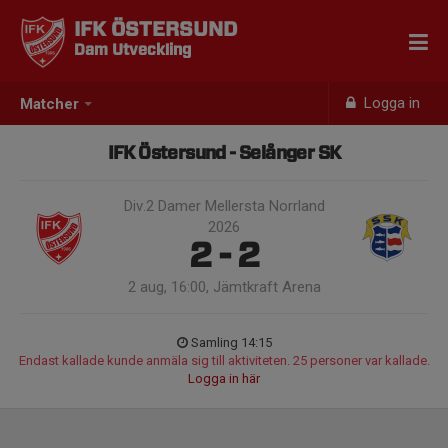
IFK ÖSTERSUND
Dam Utveckling
Logga in
Matcher
IFK Östersund - Selånger SK
Div.2 Damer Mellersta Norrland
2026
2 - 2
2 aug, 16:00, Jämtkraft Arena
Samling 14:15
Endast kallade kunde anmäla sig till aktiviteten. 25 personer var kallade.
Logga in här