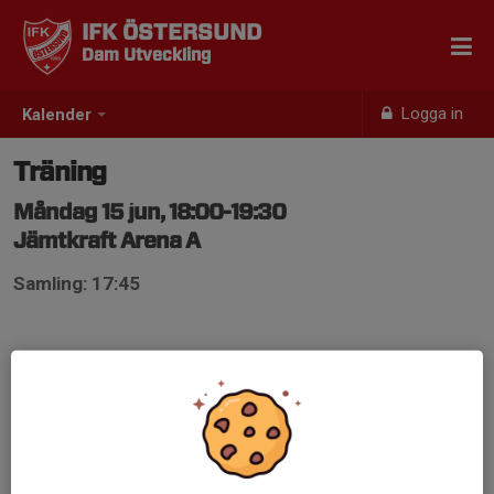
IFK ÖSTERSUND
Dam Utveckling
Logga in
Kalender
Träning
Måndag 15 jun, 18:00-19:30
Jämtkraft Arena A
Samling: 17:45