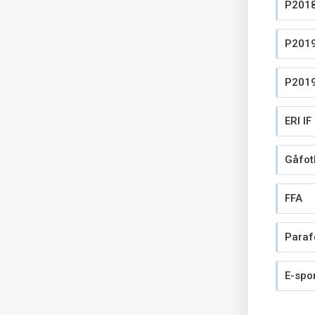
P2018
P2019
P2019
ERI IF
Gåfot
FFA
Paraf
E-spo