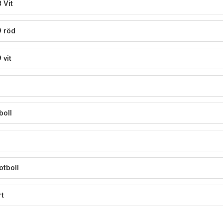
 Vit
 röd
 vit
boll
otboll
rt