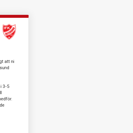
t att ni
rsund
i 3-5
l
medför.
nde