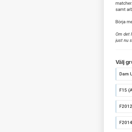
matcher
samt arb
Börja me
Om det la
just nu s
Välj g
Dam U
F15 (A
F2012
F2014