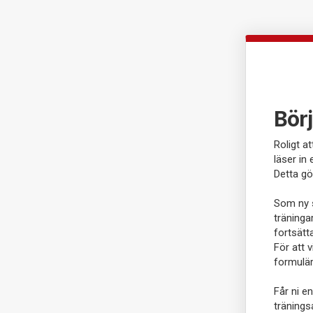
Börj
Roligt a
läser in
Detta gö
Som ny s
träninga
fortsätt
För att 
formulär 
Får ni e
tränings