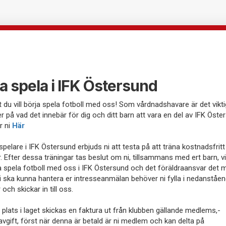
a spela i IFK Östersund
tt du vill börja spela fotboll med oss! Som vårdnadshavare är det viktig
 er på vad det innebär för dig och ditt barn att vara en del av IFK Öste
r ni
Här
pelare i IFK Östersund erbjuds ni att testa på att träna kostnadsfritt 
r. Efter dessa träningar tas beslut om ni, tillsammans med ert barn, vil
a spela fotboll med oss i IFK Östersund och det föräldraansvar det 
vi ska kunna hantera er intresseanmälan behöver ni fylla i nedanståe
och skickar in till oss.
n plats i laget skickas en faktura ut från klubben gällande medlems,-
avgift, först när denna är betald är ni medlem och kan delta på